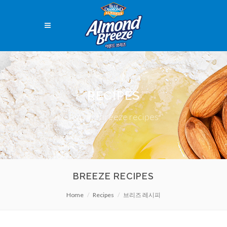
RECIPES
Almond breeze recipes
BREEZE RECIPES
Home
Recipes
브리즈 레시피