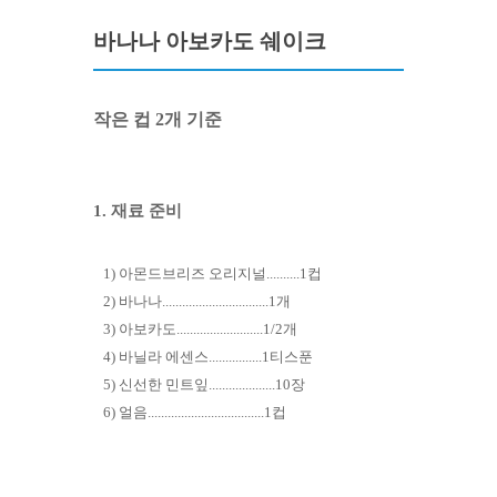
바나나 아보카도 쉐이크
작은 컵 2개 기준
1. 재료 준비
1) 아몬드브리즈 오리지널..........1컵
2) 바나나................................1개
3) 아보카도..........................1/2개
4) 바닐라 에센스................1티스푼
5) 신선한 민트잎....................10장
6) 얼음...................................1컵