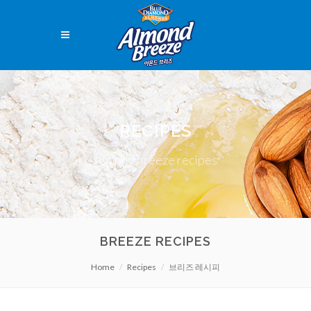
RECIPES
Almond breeze recipes
BREEZE RECIPES
Home
Recipes
브리즈 레시피