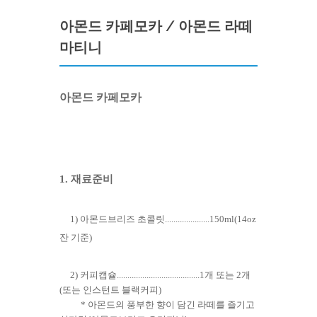
아몬드 카페모카 / 아몬드 라떼
마티니
아몬드 카페모카
1. 재료준비
1) 아몬드브리즈 초콜릿
.....................150
ml(14oz
잔 기준)
​2)
커피캡슐.......................................1개 또는 2개
(또는 인스턴트 블랙커피)
​ * 아몬드의 풍부한 향이 담긴 라떼를 즐기고