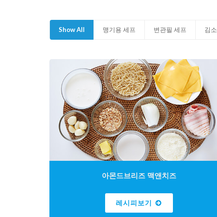
Show All
맹기용 세프
변관필 세프
김소
아몬드브리즈 맥앤치즈
레시피보기