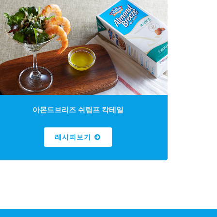
아몬드브리즈 쉬림프 칵테일
레시피보기