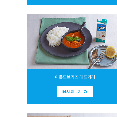
아몬드브리즈 레드커리
레시피보기