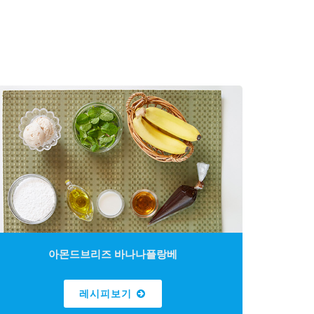
아몬드브리즈 바나나플랑베
레시피보기