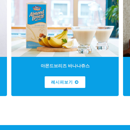
아몬드브리즈 바나나쥬스
레시피보기