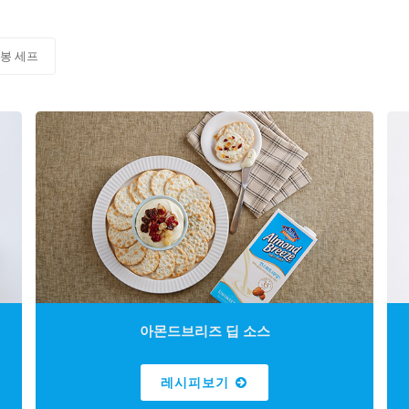
봉 세프
아몬드브리즈 딥 소스
레시피보기