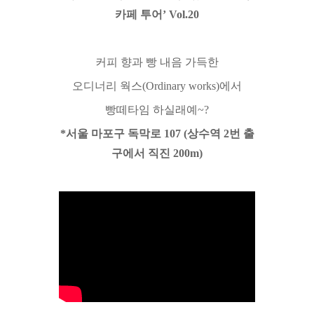
카페 투어’ Vol.20
커피 향과 빵 내음 가득한
오디너리 웍스(Ordinary works)에서
빵떼타임 하실래예~?
*서울 마포구 독막로 107 (상수역 2번 출
구에서 직진 200m)