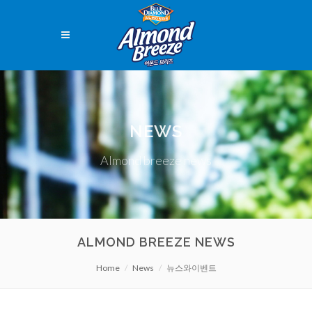
NEWS
Almond breeze news
ALMOND BREEZE NEWS
Home
News
뉴스와이벤트